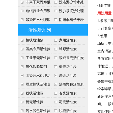
胺说明
酰胺
非离子聚丙烯酰
洗浴游泳馆水处
适用范围
胺应用范围
理聚丙烯酰胺
造纸行业专用聚
洗沙场泥沙处理
用法用量
丙烯酰胺
聚丙烯酰胺
印染废水处理聚
阴阳非离子干粉
1.参考
丙烯酰胺
聚丙烯酰胺说明
于计算空
活性炭系列
2.使用
柱状脱油剂
家用活性炭
场所：重
酒类专用活性炭
球形活性炭
室内污染
工业果壳活性炭
载银果壳活性炭
放置家用
体附近，
氧化铁脱硫剂
椰壳活性炭
高度：将
印染污水处理活
果壳活性炭
要集中在
性炭
煤质柱状活性炭
煤质颗粒活性炭
经常曝晒
粉状活性炭
杏壳活性炭
新房注意
桃壳活性炭
枣壳活性炭
间。一段
污水脱色活性炭
脱硫活性炭
立即使用