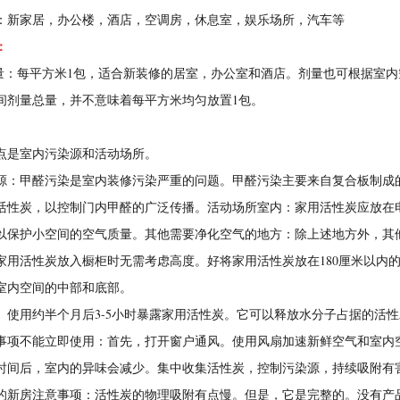
：新家居，办公楼，酒店，空调房，休息室，娱乐场所，汽车等
：
用量：每平方米1包，适合新装修的居室，办公室和酒店。剂量也可根据室
间剂量总量，并不意味着每平方米均匀放置1包。
点是室内污染源和活动场所。
源：甲醛污染是室内装修污染严重的问题。甲醛污染主要来自复合板制成
活性炭，以控制门内甲醛的广泛传播。活动场所室内：家用活性炭应放在
以保护小空间的空气质量。其他需要净化空气的地方：除上述地方外，其
家用活性炭放入橱柜时无需考虑高度。好将家用活性炭放在180厘米以内
室内空间的中部和底部。
。使用约半个月后3-5小时暴露家用活性炭。它可以释放水分子占据的活性
事项不能立即使用：首先，打开窗户通风。使用风扇加速新鲜空气和室内
时间后，室内的异味会减少。集中收集活性炭，控制污染源，持续吸附有
的新房注意事项：活性炭的物理吸附有点慢。但是，它是完整的。没有产