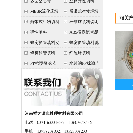
多面空心球
立体弹性填料
MBBR流化床填
辫带式生物绳填
相关
料
料
辫带式生物填料
纤维球填料说明
弹性填料
ABS微涡流絮凝
球
蜂窝斜管填料安
蜂窝斜管填料说
装方法
明
蜂窝斜管填料
纤维球填料
PP棉喷熔滤芯
水过滤PP棉滤芯
河南祥之源水处理材料有限公司
电话：0371-63231636 、13607658536
手机：13938208032、13523008230