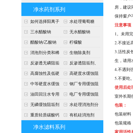
房，建议
净水药剂系列
保持窗户
如何选择阳离子
水处理葡萄糖
注意事项
聚丙烯酰胺的型号？
三水醋酸钠
无水醋酸钠
1。未用
醋酸钠/乙酸钠
柠檬酸
2.不接
3.活性
消泡剂分类和稀
生物除臭剂
生，请用
释方法
反渗透无磷阻垢
反渗透阻垢剂、
4.不遇
剂
分散剂
高腐蚀性及低硬
高硬度水缓蚀阻
5.不要
度水(软水)缓蚀阻垢
垢剂
中等硬度水缓蚀
钢厂专用缓蚀阻
使用后处
剂
阻垢剂
垢剂
油田回注水专用
电厂专用缓蚀阻
室外长期
阻垢剂
垢剂
无磷缓蚀阻垢剂
水处理消泡剂分
包装：
包装材料
类
重质轻质碳酸钙
有机硅消泡剂
包装规格：50
介绍
净水滤料系列
家用活性