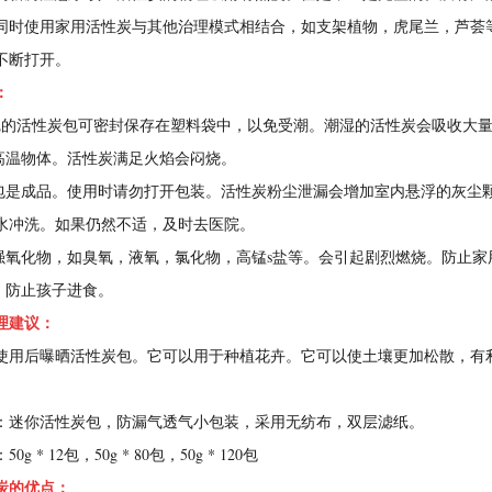
同时使用家用活性炭与其他治理模式相结合，如支架植物，虎尾兰，芦荟
不断打开。
：
完的活性炭包可密封保存在塑料袋中，以免受潮。潮湿的活性炭会吸收大
近高温物体。活性炭满足火焰会闷烧。
炭包是成品。使用时请勿打开包装。活性炭粉尘泄漏会增加室内悬浮的灰尘
水冲洗。如果仍然不适，及时去医院。
到强氧化物，如臭氧，液氧，氯化物，高锰s盐等。会引起剧烈燃烧。防止家
吃。防止孩子进食。
理建议：
使用后曝晒活性炭包。它可以用于种植花卉。它可以使土壤更加松散，有
：迷你活性炭包，防漏气透气小包装，采用无纺布，双层滤纸。
g * 12包，50g * 80包，50g * 120包
炭的优点：