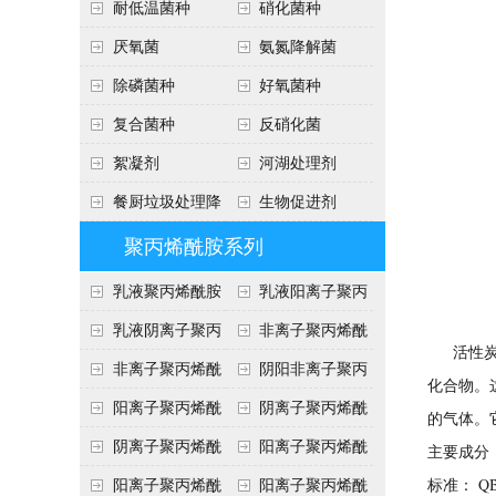
绍
耐低温菌种
硝化菌种
​厌氧菌
​氨氮降解菌
除磷菌种
好氧菌种
复合菌种
反硝化菌
絮凝剂
河湖处理剂
餐厨垃圾处理降
生物促进剂
解菌
聚丙烯酰胺系列
乳液聚丙烯酰胺
乳液阳离子聚丙
使用注意事项
烯酰胺
乳液阴离子聚丙
非离子聚丙烯酰
活性炭是
烯酰胺产品介绍
胺各种用途
非离子聚丙烯酰
阴阳非离子聚丙
化合物。
胺技术指标
烯酰胺区别
阳离子聚丙烯酰
阴离子聚丙烯酰
的气体。
胺执行标准
产品形态
阴离子聚丙烯酰
阳离子聚丙烯酰
主要成分
胺用途
胺用途
阳离子聚丙烯酰
阳离子聚丙烯酰
标准： QB /