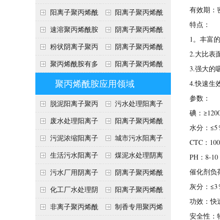
有效期：密
胺安全知识
胺技术参数
阳离子聚丙烯酰
阳离子聚丙烯酰
特点：
胺投放量
胺使用方法
速溶聚丙烯酰胺
阴离子聚丙烯酰
1。丰富
说明
胺包装及贮存
粉状阴离子聚丙
阴离子聚丙烯酰
2.大比表
烯酰胺
胺技术指标
聚丙烯酰胺有多
阳离子聚丙烯酰
3.强大的
少用途
胺
聚丙烯酰胺应用领域
4.快速
参数：
脱泥阳离子聚丙
污水处理阳离子
碘：≥120
烯酰胺
聚丙烯酰胺
废水处理阳离子
阳离子聚丙烯酰
水分：≤5
聚丙烯酰胺
胺使用范围
污泥浓缩阳离子
城市污水阳离子
CTC：100
聚丙烯酰胺
聚丙烯酰胺
生活污水阳离子
煤泥水处理阴离
PH：8-10
聚丙烯酰胺
子聚丙烯酰胺
催化剂负
污水厂用阴离子
阴离子聚丙烯酰
灰分：≤3
聚丙烯酰胺
胺洗煤水处理方法
化工厂水处理阴
阳离子聚丙烯酰
功效：快
离子聚丙烯酰胺
胺介绍
非离子聚丙烯酰
制香专用聚丙烯
安全性：