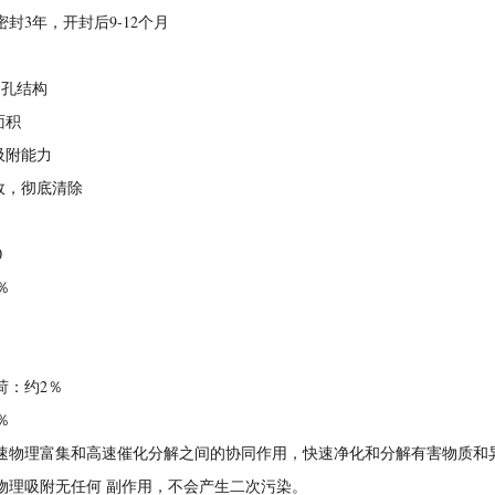
封3年，开封后9-12个月
的孔结构
面积
吸附能力
生效，彻底清除
0
％
荷：约2％
％
速物理富集和高速催化分解之间的协同作用，快速净化和分解有害物质和
物理吸附无任何 副作用，不会产生二次污染。