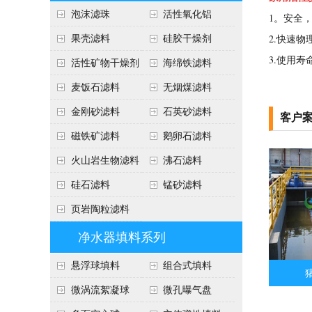
泡沫滤珠
活性氧化铝
1。安全
果壳滤料
硅胶干燥剂
2.快速
3.使用
活性矿物干燥剂
海绵铁滤料
麦饭石滤料
无烟煤滤料
金刚砂滤料
石英砂滤料
客户
磁铁矿滤料
鹅卵石滤料
火山岩生物滤料
沸石滤料
硅石滤料
锰砂滤料
页岩陶粒滤料
净水器填料系列
悬浮球填料
组合式填料
微涡流絮凝球
微孔曝气盘