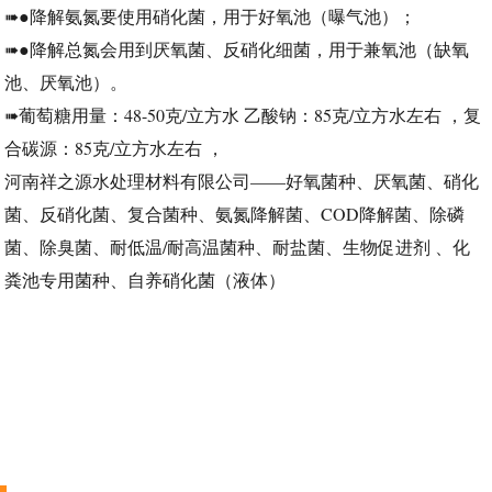
➠●降解氨氮要使用硝化菌，用于好氧池（曝气池）；
➠●降解总氮会用到厌氧菌、反硝化细菌，用于兼氧池（缺氧
池、厌氧池）。
➠葡萄糖用量：48-50克/立方水 乙酸钠：85克/立方水左右 ，复
合碳源：85克/立方水左右 ，
河南祥之源水处理材料有限公司——好氧菌种、厌氧菌、硝化
菌、反硝化菌、复合菌种、氨氮降解菌、COD降解菌、除磷
菌、除臭菌、耐低温/耐高温菌种、耐盐菌、生物促进剂 、化
粪池专用菌种、自养硝化菌（液体）